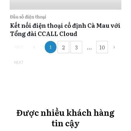
Đầu số điện thoại
Kết nối điện thoại cố định Cà Mau với
Tổng đài CCALL Cloud
2
3
...
10
1
PREV
NEXT
Được nhiều khách hàng
tin cậy