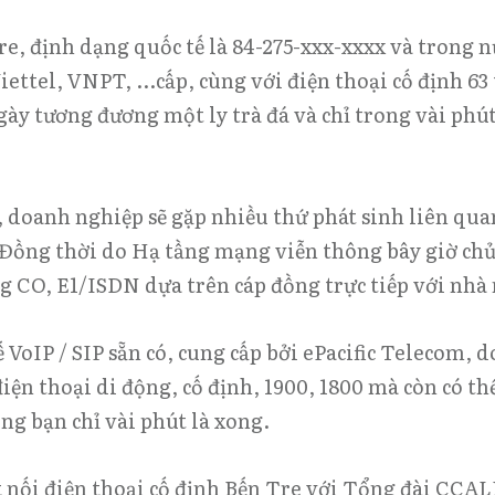
re, định dạng quốc tế là 84-275-xxx-xxxx và trong n
ettel, VNPT, ...cấp, cùng với
điện thoại cố định 63 
ày tương đương một ly trà đá và chỉ trong vài phút 
, doanh nghiệp sẽ gặp nhiều thứ phát sinh liên qua
Đồng thời do Hạ tầng mạng viễn thông bây giờ chủ 
ung CO, E1/ISDN dựa trên cáp đồng trực tiếp với n
VoIP / SIP sẵn có, cung cấp bởi
ePacific Telecom
, 
 điện thoại di động, cố định, 1900, 1800 mà còn có 
g bạn chỉ vài phút là xong.
t nối điện thoại cố định Bến Tre với Tổng đài CCAL