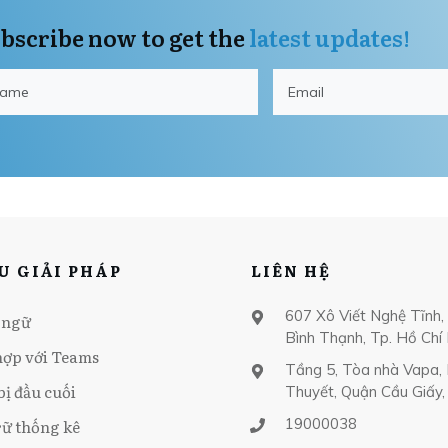
bscribe now to get the
latest updates!
U GIẢI PHÁP
LIÊN HỆ
607 Xô Viết Nghệ Tĩnh
 ngữ
Bình Thạnh, Tp. Hồ Chí
hợp với Teams
Tầng 5, Tòa nhà Vapa,
bị đầu cuối
Thuyết, Quận Cầu Giấy,
19000038
rữ thống kê