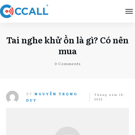
Tai nghe khử ồn là gì? Có nên
mua
0
Comments
BY
NGUYỄN TRỌNG
Tháng năm 16,
2022
DUY